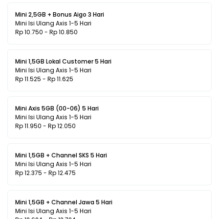
Mini 2,5GB + Bonus Aigo 3 Hari
Mini Isi Ulang Axis 1-5 Hari
Rp 10.750 - Rp 10.850
Mini 1,5GB Lokal Customer 5 Hari
Mini Isi Ulang Axis 1-5 Hari
Rp 11.525 - Rp 11.625
Mini Axis 5GB (00-06) 5 Hari
Mini Isi Ulang Axis 1-5 Hari
Rp 11.950 - Rp 12.050
Mini 1,5GB + Channel SKS 5 Hari
Mini Isi Ulang Axis 1-5 Hari
Rp 12.375 - Rp 12.475
Mini 1,5GB + Channel Jawa 5 Hari
Mini Isi Ulang Axis 1-5 Hari