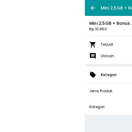
Mini 2,5GB + B
Mini 2,5GB + Bonus 
Rp 10.850
Terjual
Ulasan
Kategori
Jenis Produk
Kategori