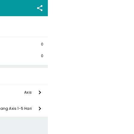
0
0
Axis
Ulang Axis 1-5 Hari