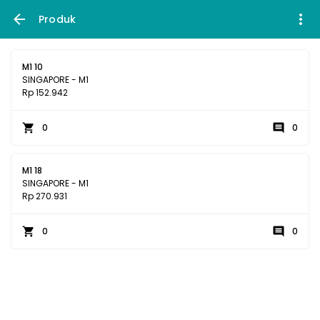
Produk
M1 10
SINGAPORE - M1
Rp 152.942
0
0
M1 18
SINGAPORE - M1
Rp 270.931
0
0