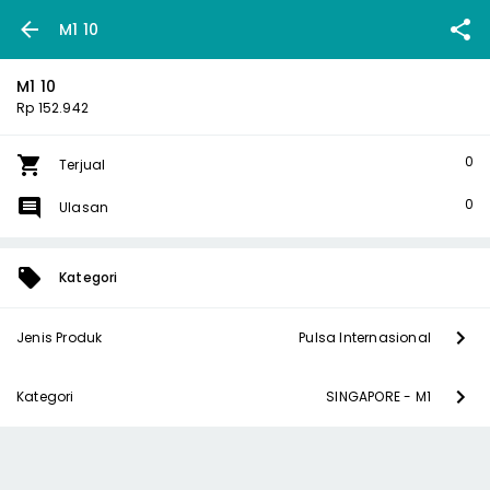
M1 10
M1 10
Rp 152.942
0
Terjual
0
Ulasan
Kategori
Jenis Produk
Pulsa Internasional
Kategori
SINGAPORE - M1