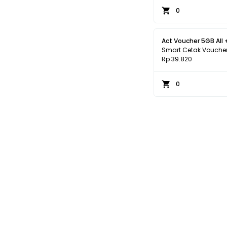
0
Act Voucher 5GB All +
Smart Cetak Vouche
Rp 39.820
0