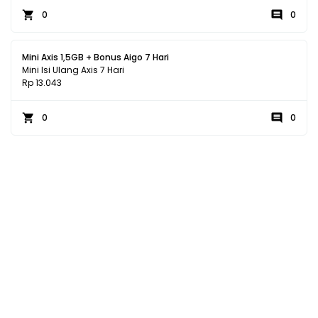
0
0
Mini Axis 1,5GB + Bonus Aigo 7 Hari
Mini Isi Ulang Axis 7 Hari
Rp 13.043
0
0