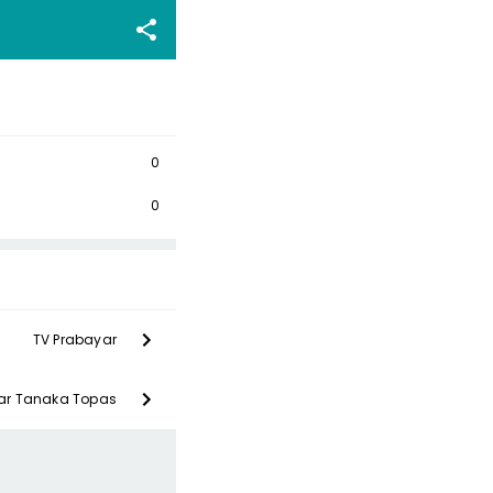
0
0
TV Prabayar
ar Tanaka Topas