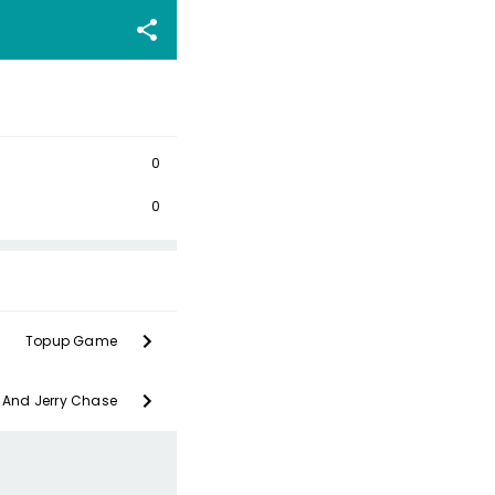
0
0
Topup Game
And Jerry Chase