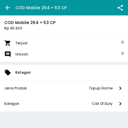
COD Mobile 264 + 53 CP
COD Mobile 264 + 53 CP
Rp 45.300
0
Terjual
0
Ulasan
Kategori
Jenis Produk
Topup Game
Kategori
Call Of Duty