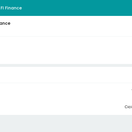
FI Finance
nance
Cici