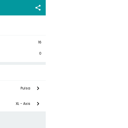
16
0
Pulsa
XL - Axis