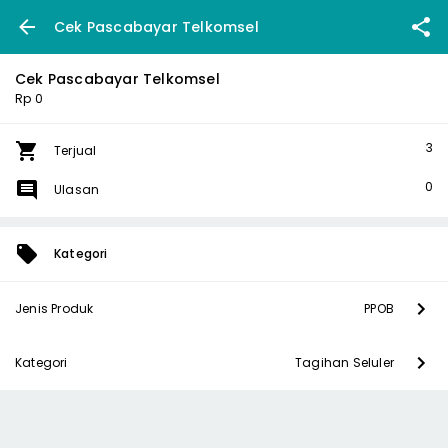
Cek Pascabayar Telkomsel
Cek Pascabayar Telkomsel
Rp 0
3
Terjual
0
Ulasan
Kategori
Jenis Produk
PPOB
Kategori
Tagihan Seluler