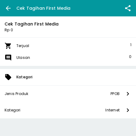
Cek Tagihan First Media
Cek Tagihan First Media
Rp 0
1
Terjual
0
Ulasan
Kategori
Jenis Produk
PPOB
Kategori
Internet