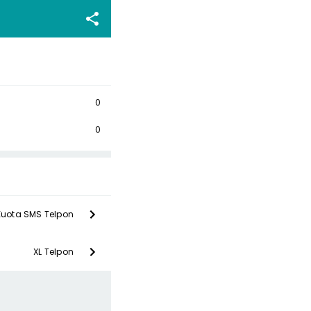
0
0
Kuota SMS Telpon
XL Telpon