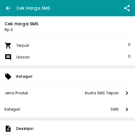
Cek Harga SMS
Cek Harga SMS
Rp 0
0
Terjual
0
Ulasan
Kategori
Jenis Produk
Kuota SMS Telpon
Kategori
SMS
Deskripsi