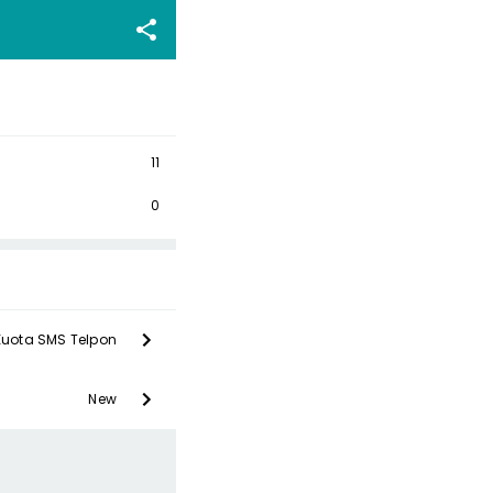
11
0
Kuota SMS Telpon
New