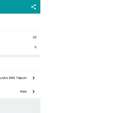
20
0
Kuota SMS Telpon
New