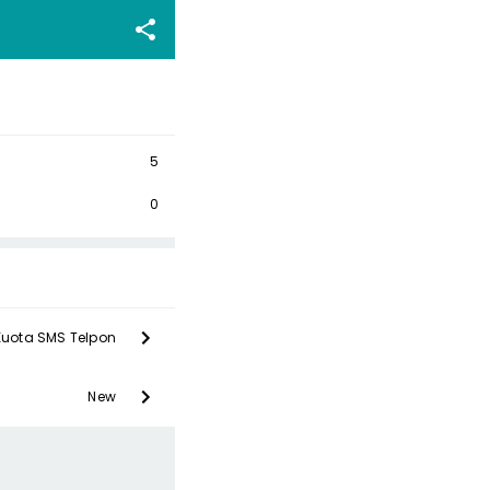
5
0
Kuota SMS Telpon
New