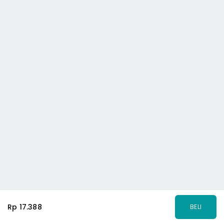
Rp 17.388
BELI