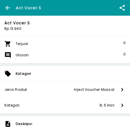
Act Vocer S
Act Vocer S
Rp 13.940
0
Terjual
0
Ulasan
Kategori
Jenis Produk
Inject Voucher Massal
Kategori
XL 5 Hari
Deskripsi