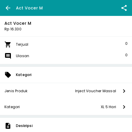
Act Vocer M
Act Vocer M
Rp 16.330
0
Terjual
0
Ulasan
Kategori
Jenis Produk
Inject Voucher Massal
Kategori
XL 5 Hari
Deskripsi