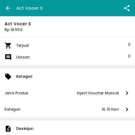
Act Vocer S
Act Vocer S
Rp 18.550
0
Terjual
0
Ulasan
Kategori
Jenis Produk
Inject Voucher Massal
Kategori
XL 10 Hari
Deskripsi