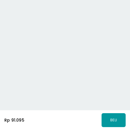
Rp 91.095
BELI