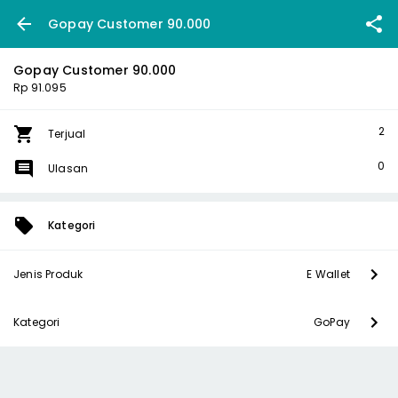
Gopay Customer 90.000
Gopay Customer 90.000
Rp 91.095
2
Terjual
0
Ulasan
Kategori
Jenis Produk
E Wallet
Kategori
GoPay