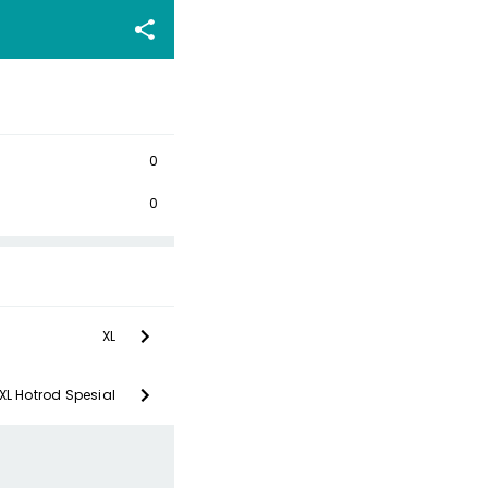
0
0
XL
XL Hotrod Spesial