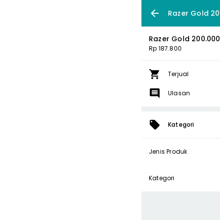
Razer Gold 20
Razer Gold 200.00
Rp 187.800
Terjual
Ulasan
Kategori
Jenis Produk
Kategori