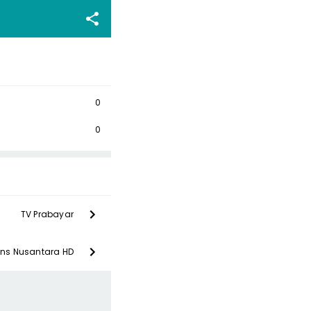
0
0
TV Prabayar
ans Nusantara HD