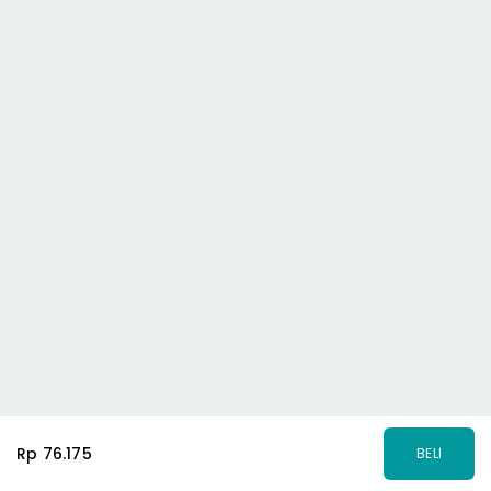
Rp 76.175
BELI