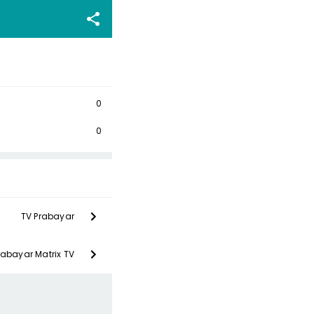
0
0
TV Prabayar
rabayar Matrix TV