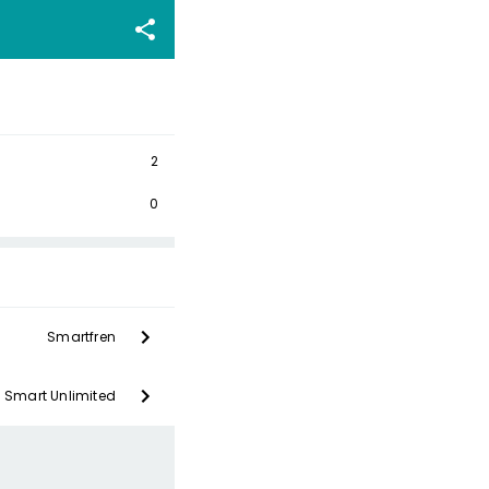
2
0
Smartfren
 Smart Unlimited