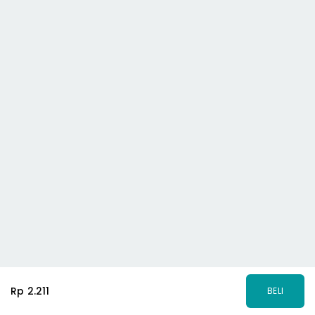
Rp 2.211
BELI