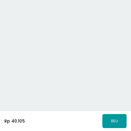
Rp 40.105
BELI