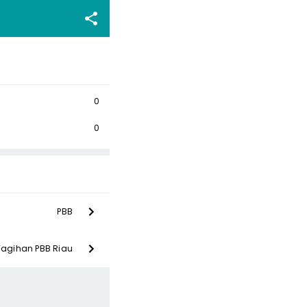
0
0
PBB
Tagihan PBB Riau