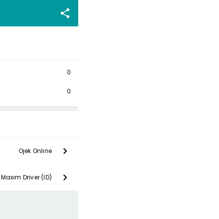
0
0
Ojek Online
Maxim Driver (ID)