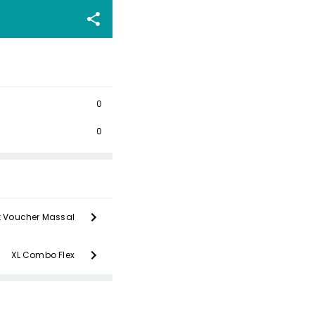
0
0
t Voucher Massal
XL Combo Flex