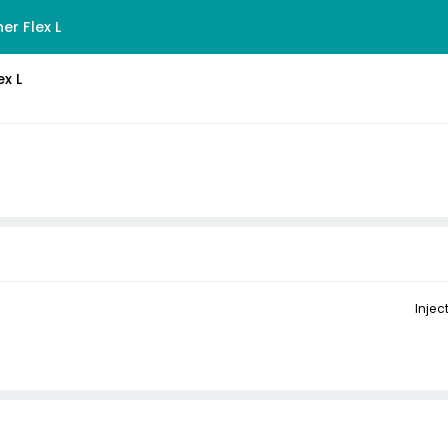
er Flex L
ex L
Injec