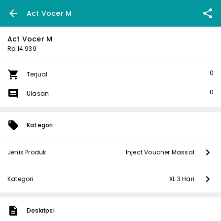
Act Vocer M
Act Vocer M
Rp 14.939
0
Terjual
0
Ulasan
Kategori
Jenis Produk
Inject Voucher Massal
Kategori
XL 3 Hari
Deskripsi