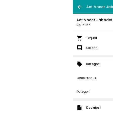
Act Vocer Ja
Act Vocer Jabode
Rp 15.127
Terjual
Ulasan
Kategori
Jenis Produk
Kategori
Deskripsi