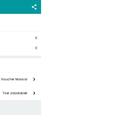
0
0
t Voucher Massal
Tsel Jabotabek