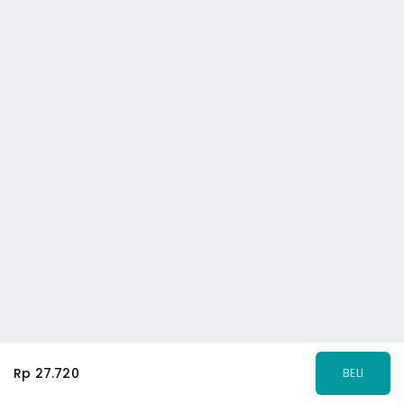
Rp 27.720
BELI