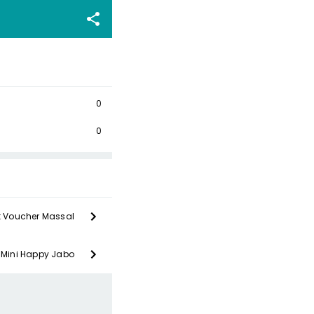
0
0
t Voucher Massal
r Mini Happy Jabo