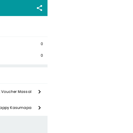
0
0
t Voucher Massal
r Happy Kasumapa