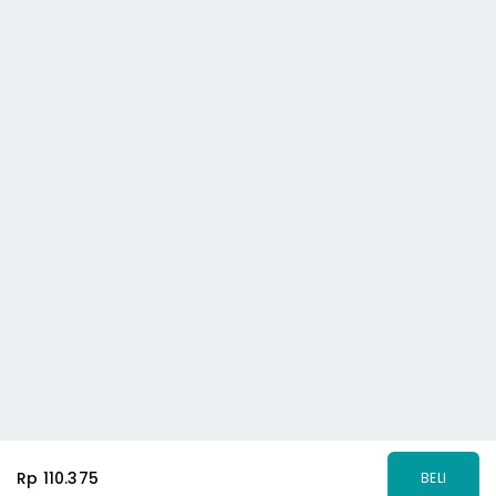
Rp 110.375
BELI