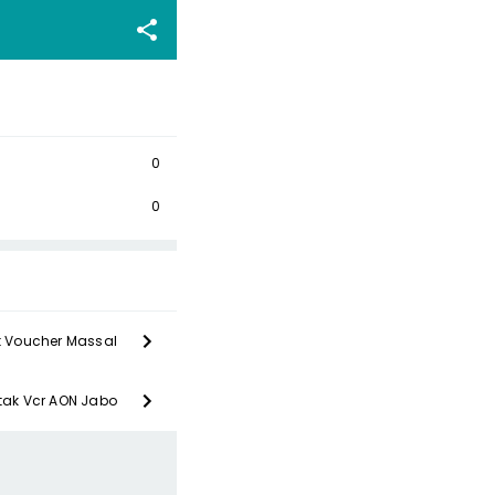
0
0
t Voucher Massal
etak Vcr AON Jabo