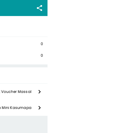
0
0
t Voucher Massal
om Mini Kasumapa