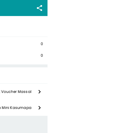
0
0
t Voucher Massal
om Mini Kasumapa