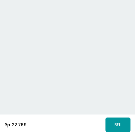
Rp 22.769
BELI