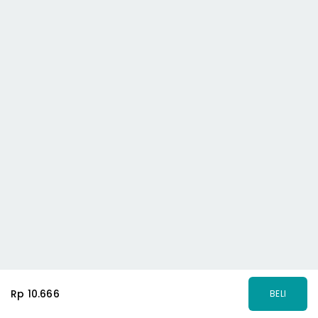
Rp 10.666
BELI