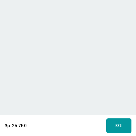
Rp 25.750
BELI