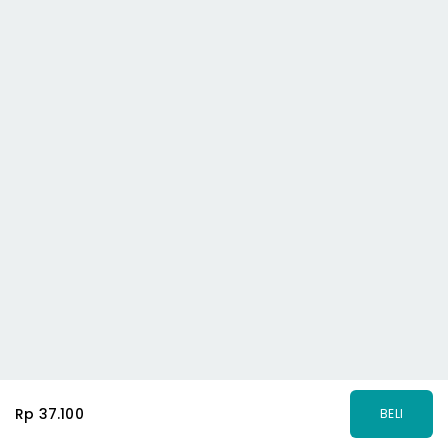
Rp 37.100
BELI