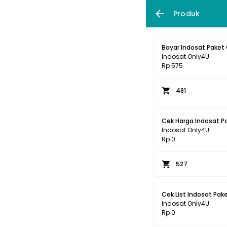
Produk
Bayar Indosat Paket
Indosat Only4U
Rp 575
481
Cek Harga Indosat P
Indosat Only4U
Rp 0
527
Cek List Indosat Pak
Indosat Only4U
Rp 0