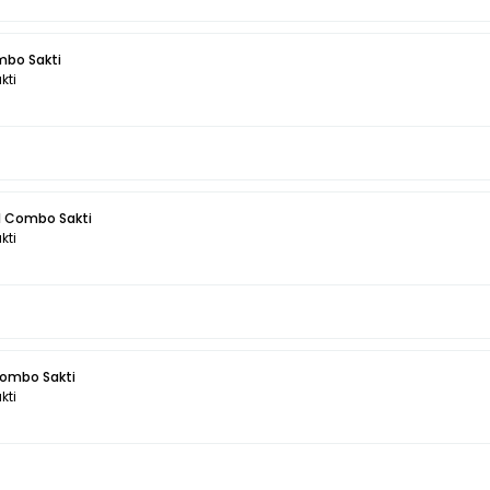
mbo Sakti
kti
l Combo Sakti
kti
List Telkomsel Combo Sakti
kti