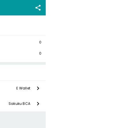
0
0
E Wallet
Sakuku BCA